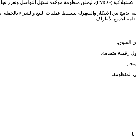
 في يسير إلى تمكين الموردين وتجار التجزئة عبر منصة B2B ذكية. ندمج بين الابتكار والسهولة لتبسيط ع
ى السوق.
ول رقمية متقدمة.
تجار.
 المنظومة.
ا.