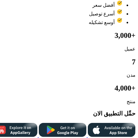
أفضل سعر
أسرع توصيل
أوسع تشكيله
+3,000
عميل
7
مدن
+4,000
منتج
حمِّل التطبيق الان