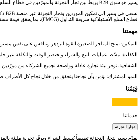
يسير هو سوق B2B يربط بين تجار التجزئة والمورّدين في قطاع السلع الاستهلاكية (FMCG)، ليخلق منظومة موحّدة تسهّل التواصل وتعزز نجاح الأعمال.
نسعى
قطاع السلع الاستهلاكية سريعة التداول (FMCG)، بما يحقق قيمة مستدامة لجميع الأطراف.:
مهمتنا
التمكين:
نمنح المتاجر الصغيرة القوة لتزدهر وتنافس على نفس مستو
الكفاءة:
نبسّط عمليات البيع والشراء ونختصر الوقت والتكلفة عبر حل
الشفافية:
نوفر بيئة تجارة عادلة وواضحة لجميع الشركاء من مورّدين و
النمو المشترك:
نؤمن بأن نجاحنا يتحقق من خلال نجاح كل الأطراف في
قِيَمُنا
خدماتنا
تجار التجزئة
يقدّم يسير لتجار التجزئة تطبيقاً يُبسط الشراء ويوفّر تجربة مليئة بالمزاي