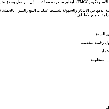
 في يسير إلى تمكين الموردين وتجار التجزئة عبر منصة B2B ذكية. ندمج بين الابتكار والسهولة لتبسيط ع
ى السوق.
ول رقمية متقدمة.
تجار.
 المنظومة.
ا.