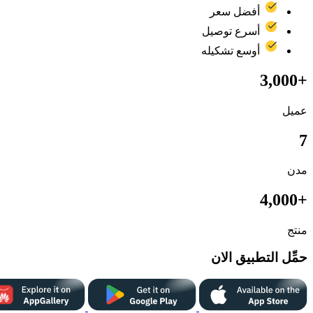
أفضل سعر
أسرع توصيل
أوسع تشكيله
+3,000
عميل
7
مدن
+4,000
منتج
حمِّل التطبيق الان