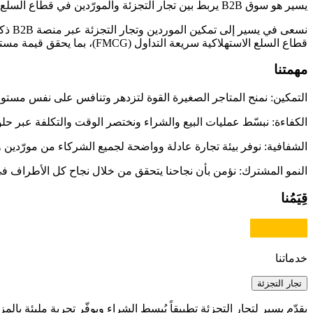
يسير هو سوق B2B يربط بين تجار التجزئة والمورّدين في قطاع السلع الاستهلاكية (FMCG)، ليخلق منظومة موحّدة تسهّل التواصل وتعزز نجاح الأعمال.
نسعى
قطاع السلع الاستهلاكية سريعة التداول (FMCG)، بما يحقق قيمة مستدامة لجميع الأطراف.:
مهمتنا
التمكين:
نمنح المتاجر الصغيرة القوة لتزدهر وتنافس على نفس مستو
الكفاءة:
نبسّط عمليات البيع والشراء ونختصر الوقت والتكلفة عبر حل
الشفافية:
نوفر بيئة تجارة عادلة وواضحة لجميع الشركاء من مورّدين و
النمو المشترك:
نؤمن بأن نجاحنا يتحقق من خلال نجاح كل الأطراف في
قِيَمُنا
خدماتنا
تجار التجزئة
يقدّم يسير لتجار التجزئة تطبيقاً يُبسط الشراء ويوفّر تجربة مليئة بالمزاي