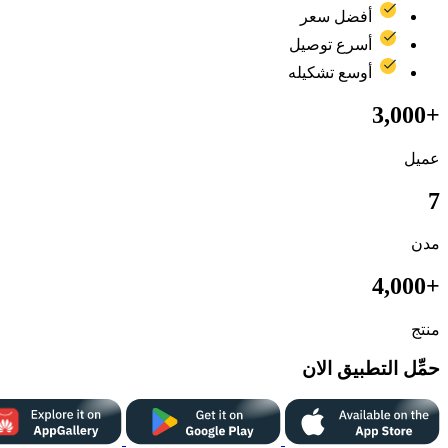
أفضل سعر
أسرع توصيل
أوسع تشكيله
+3,000
عميل
7
مدن
+4,000
منتج
حمِّل التطبيق الان