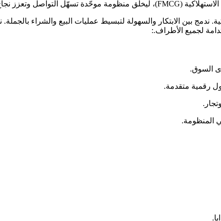
 في يسير إلى تمكين الموردين وتجار التجزئة عبر منصة B2B ذكية. ندمج بين الابتكار والسهولة لتبسيط ع
ى السوق.
ول رقمية متقدمة.
تجار.
 المنظومة.
ا.