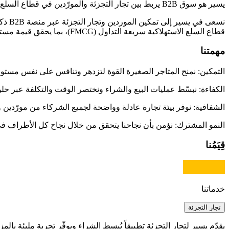
يسير هو سوق B2B يربط بين تجار التجزئة والمورّدين في قطاع السلع الاستهلاكية (FMCG)، ليخلق منظومة موحّدة تسهّل التواصل وتعزز نجاح الأعمال.
نسعى
قطاع السلع الاستهلاكية سريعة التداول (FMCG)، بما يحقق قيمة مستدامة لجميع الأطراف.:
مهمتنا
التمكين:
نمنح المتاجر الصغيرة القوة لتزدهر وتنافس على نفس مستو
الكفاءة:
نبسّط عمليات البيع والشراء ونختصر الوقت والتكلفة عبر حل
الشفافية:
نوفر بيئة تجارة عادلة وواضحة لجميع الشركاء من مورّدين و
النمو المشترك:
نؤمن بأن نجاحنا يتحقق من خلال نجاح كل الأطراف في
قِيَمُنا
خدماتنا
تجار التجزئة
يقدّم يسير لتجار التجزئة تطبيقاً يُبسط الشراء ويوفّر تجربة مليئة بالمزاي